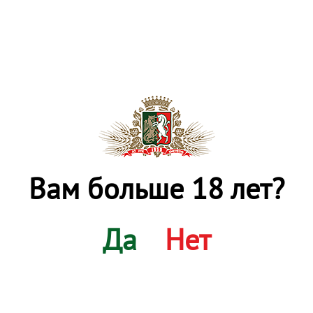
красителей и подсластителей. Квас «Евпатий. Окрошечный»,
несомненно, станет замечательным дополнением в жаркую
погоду к душистой, прохладной окрошке из свежих овощей
и зелени.
Вид
Объем
Количество
Срок
емкости
в упаковке
годности
ПЭТ бутылка
1,5л
6 шт
180 суток
Вам больше 18 лет?
Да
Нет