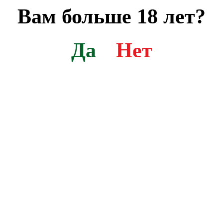
Вам больше 18 лет?
Да
Нет
390013 г. Рязань, Михайловское шоссе, 67
Контактная информация
© 2008—2020, АО Русская пивоваренная компания «Хмелёфф»
Все торговые марки являются собственностью их правообладателей
Разработка сайта
PBCdesign.ru
Договор-оферта
Политика в отношении обработки персональных данных
Сертификаты и декларации