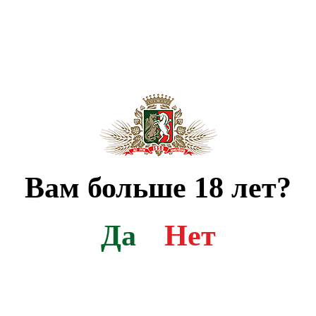
ыл дорогу новому прохладительному напитку. Следует заметить,
ая вода встречается нечасто, да и довезти ее еще нужно было
 до королевского дворца, вода-то уже и выдохлась. Поэтому и м
нь обеспеченные люди.
азированная минералка с очень незначительным содержанием соле
искусственная газация напитков, так сказать, на месте потре
емократичным.
Вам больше 18 лет?
Да
Нет
зеф Пристли (тот самый, который открыл кислород и изобрел
алеко от пивоварни, заинтересовался выделявшимся газом и реши
обулькивания через воду, он с удивлением отметил, что со